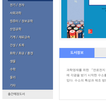
전기 / 전자
사회과학
컴퓨터 / 정보공학
산업공학
기계 / 재료금속
건설 / 토목
도서정보
화학 / 화공 / 환경
생물
수학
과학영재를 위한 『연료전지 
에 각광을 받기 시작한 수소
물리
있다. 수소의 특성과 제조 
기타
출간예정도서