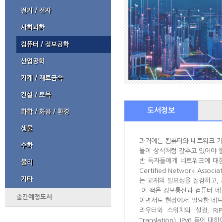
전기 / 전자
사회과학
컴퓨터 / 정보공학
산업공학
기계 / 재료금속
건설 / 토목
도서정보
화학 / 화공 / 환경
생물
과거에는 컴퓨터와 네트워크 기
수학
들이 상식처럼 갖추고 있어야 
반 독자들에게 네트워크에 대한
물리
Certified Network A
기타
는 교재의 필요성을 절감하고,
이 책은 정보통신과 컴퓨터 네
출간예정도서
이면서도 현장에서 필요한 네트워킹 
라우터와 스위치의 설정, RIP, O
Translation), IPv6