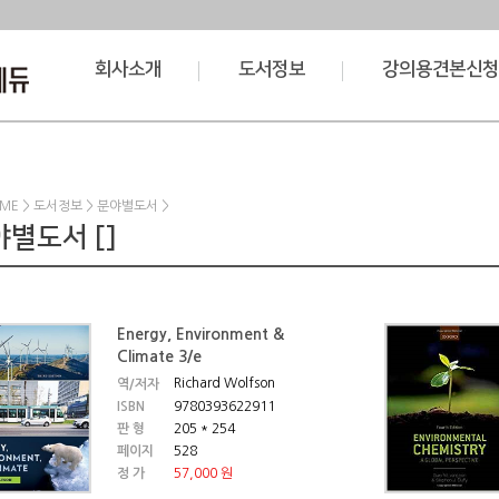
회사소개
도서정보
강의용견본신청
ME > 도서정보 > 분야별도서 >
별도서 []
Energy, Environment &
Climate 3/e
Richard Wolfson
역/저자
ISBN
9780393622911
판 형
205 * 254
페이지
528
정 가
57,000 원