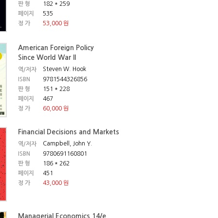
판 형
182 * 259
페이지
535
정 가
53,000 원
American Foreign Policy
Since World War Il
Steven W. Hook
역/저자
ISBN
9781544326856
판 형
151 * 228
페이지
467
정 가
60,000 원
Financial Decisions and Markets
Campbell, John Y.
역/저자
ISBN
9780691160801
판 형
186 * 262
페이지
451
정 가
43,000 원
Managerial Economics 14/e