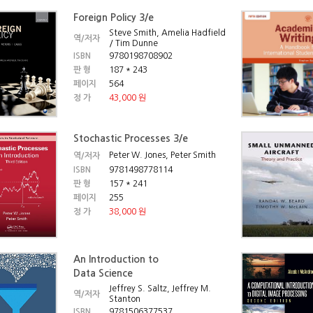
Foreign Policy 3/e
Steve Smith, Amelia Hadfield
역/저자
/ Tim Dunne
ISBN
9780198708902
판 형
187 * 243
페이지
564
정 가
43,000 원
Stochastic Processes 3/e
Peter W. Jones, Peter Smith
역/저자
ISBN
9781498778114
판 형
157 * 241
페이지
255
정 가
38,000 원
An Introduction to
Data Science
Jeffrey S. Saltz, Jeffrey M.
역/저자
Stanton
ISBN
9781506377537