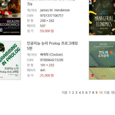
7/e
James W. Henderson
역/저자
ISBN
9781337106757
판 형
208 * 262
페이지
507
정 가
59,000 원
인공지능 논리 Prolog 프로그래밍
5판
배재학 (Clocksin)
역/저자
ISBN
9788964213285
판 형
191 * 232
페이지
441
정 가
25,000 원
처음
1
2
3
4
5
6
7
8
9
10
다음
맨