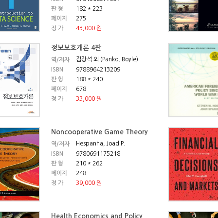
판 형
182 * 223
페이지
275
정 가
43,000 원
정보보호개론 4판
김강석 외 (Panko, Boyle)
역/저자
ISBN
9788964213209
판 형
188 * 240
페이지
678
정 가
33,000 원
Noncooperative Game Theory
Hespanha, Joad P.
역/저자
ISBN
9780691175218
판 형
210 * 262
페이지
248
정 가
39,000 원
Health Economics and Policy