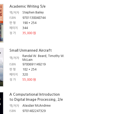
Academic Writing 5/e
Stephen Bailey
역/저자
ISBN
9781138048744
판 형
190 * 254
페이지
344
정 가
35,000 원
Small Unmanned Aircraft
Randal W. Beard, Timothy W.
역/저자
McLain
ISBN
9780691149219
판 형
182 * 254
페이지
320
정 가
55,000 원
A Computational Introduction
to Digital Image Processing, 2/e
Alasdair McAndrew
역/저자
ISBN
9781482247329