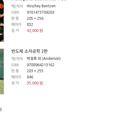
Hirschey Bentzen
역/저자
ISBN
9781473709263
판 형
205 * 256
페이지
832
정 가
43,000 원
반도체 소자공학 2판
박정호 외 (Anderson)
역/저자
ISBN
9788964213162
판 형
203 * 255
페이지
846
정 가
35,000 원
끝